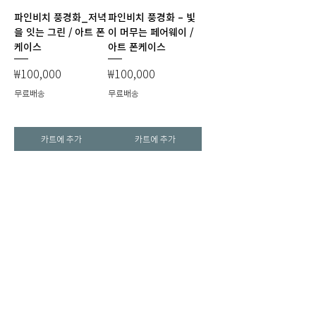
파인비치 풍경화_저녁
파인비치 풍경화 – 빛
을 잇는 그린 / 아트 폰
이 머무는 페어웨이 /
케이스
아트 폰케이스
가격
가격
₩100,000
₩100,000
무료배송
무료배송
카트에 추가
카트에 추가
COVALT420 갤러리
©2024 by Covalt420 갤러리. Proudly created with CommIN
상호명 : (주)컴인 대표 : 이재인 대표번호 :
02-6012-0113
메일 :
covalt420@naver.com
통신판매업신고번호:2025-서울중랑-1097호
사업자등록번호 :
119-86-43840
개인정보관리자 : (주)컴인
주소 : 서울특별시 중랑구 공릉로 77. 202호 (묵동)