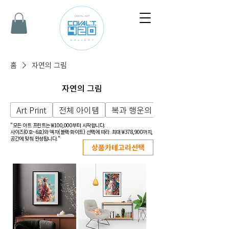
홈
자연의 그림
자연의 그림
Art Print
전체 아이템
복과 행운의 그림
"모든 아트 프린트는 ₩100,000부터 시작합니다.
사이즈(0호~6호)와 액자(블랙·화이트) 선택에 따라
최대 ₩378,900까지,
공간에 맞춰 완성됩니다."
상품카테고리선택