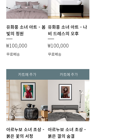
유화풍 소녀 아트 - 봄
유화풍 소녀 아트 - 나
빛의 정원
비 드레스의 오후
가격
가격
₩100,000
₩100,000
무료배송
무료배송
카트에 추가
카트에 추가
아르누보 소녀 초상 -
아르누보 소녀 초상 -
붉은 꽃의 서정
붉은 결의 숨결