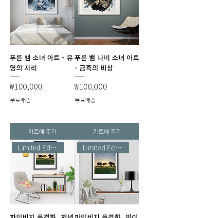
푸른 뱀 소녀 아트 - 유
푸른 뱀 나비 소녀 아트
영의 자리
- 금흑의 비상
가격
가격
₩100,000
₩100,000
무료배송
무료배송
카트에 추가
카트에 추가
Limited Edition
Limited Edition
파인비치 풍경화_저녁
파인비치 풍경화_빛이