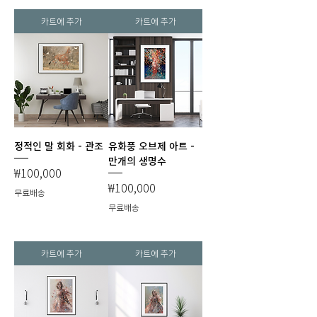
카트에 추가
카트에 추가
정적인 말 회화 - 관조
유화풍 오브제 아트 -
만개의 생명수
가격
₩100,000
가격
₩100,000
무료배송
무료배송
카트에 추가
카트에 추가