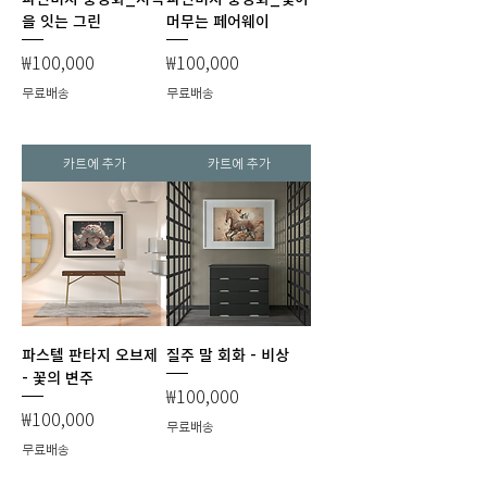
을 잇는 그린
머무는 페어웨이
가격
가격
₩100,000
₩100,000
무료배송
무료배송
카트에 추가
카트에 추가
파스텔 판타지 오브제
질주 말 회화 - 비상
- 꽃의 변주
가격
₩100,000
가격
₩100,000
무료배송
무료배송