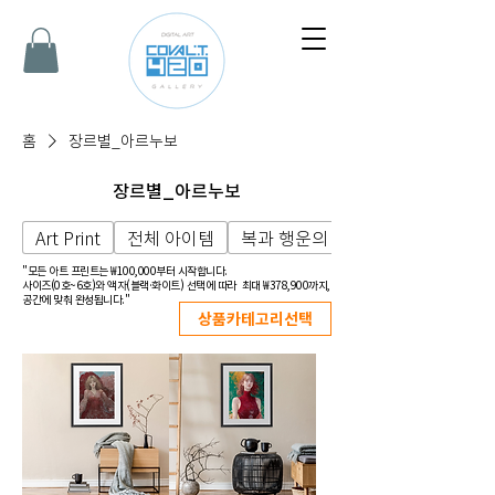
홈
장르별_아르누보
장르별_아르누보
Art Print
전체 아이템
복과 행운의 그림
"모든 아트 프린트는 ₩100,000부터 시작합니다.
사이즈(0호~6호)와 액자(블랙·화이트) 선택에 따라
최대 ₩378,900까지,
공간에 맞춰 완성됩니다."
상품카테고리선택