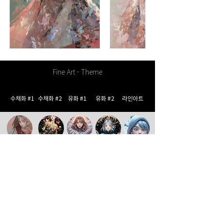
Fine Art - Theme
수채화 #1
수채화 #2
유화 #1
유화 #2
라인아트
일러스트
순수미술
팝아트
판타지사이파이
리얼리티
COVALT420 갤러리
©2024 by Covalt420 갤러리. Proudly created with CommIN
상호명 : (주)컴인 대표 : 이재인 대표번호 :
02-6012-0113
메일 :
covalt420@naver.com
통신판매업신고번호:2025-서울중랑-1097호
사업자등록번호 :
119-86-43840