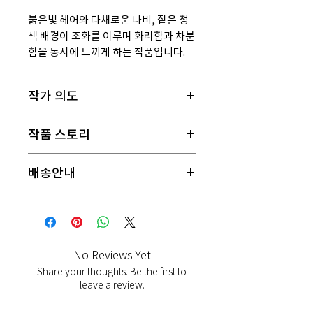
붉은빛 헤어와 다채로운 나비, 짙은 청
색 배경이 조화를 이루며 화려함과 차분
함을 동시에 느끼게 하는 작품입니다.
작가 의도
나비와 꽃의 다채로운 색이 인물을 감싸는
작품 스토리
유화풍 소녀 초상화. 화려하면서도 감성적
인 분위기의 인테리어 작품입니다.
붉은빛 헤어와 다채로운 나비, 짙은 청색
배송안내
배경이 조화를 이루며 화려함과 차분함을
동시에 느끼게 하는 작품입니다.
제작 후 5~7영업일 이내 발송(전역 배송정
책 페이지 확정 전 임시 문구, 대표 확인 필
요)
No Reviews Yet
Share your thoughts. Be the first to
leave a review.