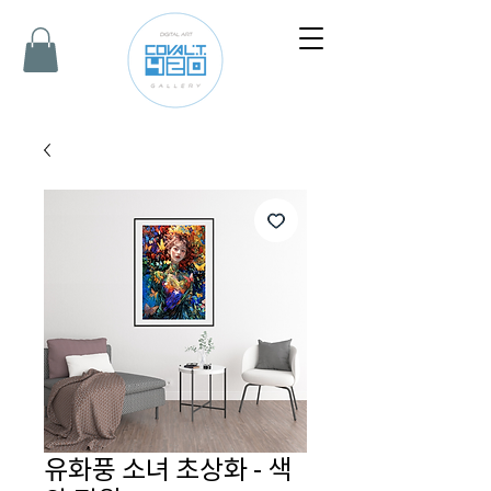
유화풍 소녀 초상화 - 색