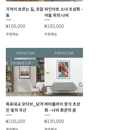
기억이 흐르는 길, 유달
라인아트 소녀 초상화 -
동
어둠 위의 나비
Price
Price
₩100,000
₩100,000
무료배송
무료배송
Add to Cart
Add to Cart
Limited Edition
목포대교 모티브_남겨
버터플라이 장식 초상
진 빛의 곡선
화 - 나비 화관의 꿈
Price
Price
₩100,000
₩100,000
무료배송
무료배송