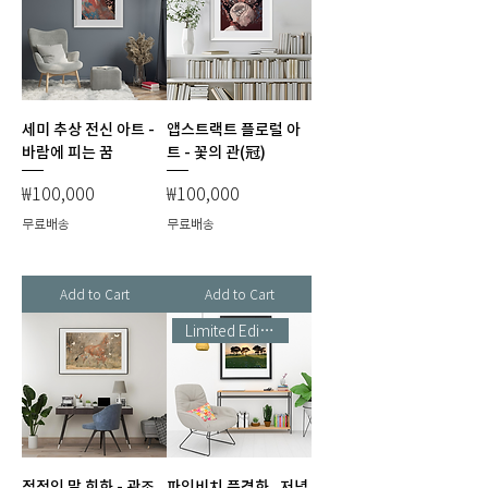
세미 추상 전신 아트 -
앱스트랙트 플로럴 아
바람에 피는 꿈
트 - 꽃의 관(冠)
Price
Price
₩100,000
₩100,000
무료배송
무료배송
Add to Cart
Add to Cart
Limited Edition
정적인 말 회화 - 관조
파인비치 풍경화_저녁