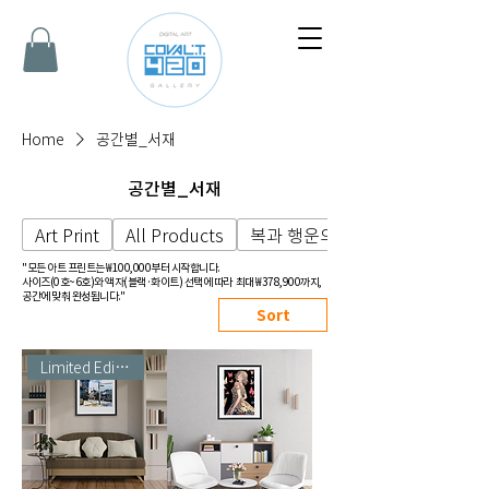
Home
공간별_서재
공간별_서재
Art Print
All Products
복과 행운의 그림
"모든 아트 프린트는 ₩100,000부터 시작합니다.
사이즈(0호~6호)와 액자(블랙·화이트) 선택에 따라
최대 ₩378,900까지,
공간에 맞춰 완성됩니다."
Sort
Limited Edition