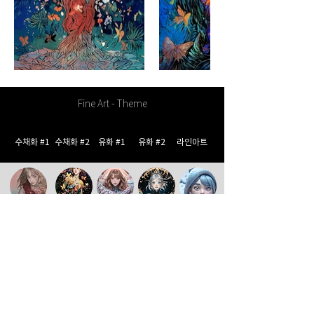
Fine Art - Theme
수채화 #1
수채화 #2
유화 #1
유화 #2
라인아트
일러스트
순수미술
팝아트
판타지사이파이
리얼리티
COVALT420 갤러리
©2024 by Covalt420 갤러리. Proudly created with CommIN
상호명 : (주)컴인 대표 : 이재인 대표번호 :
02-6012-0113
메일 :
covalt420@naver.com
통신판매업신고번호:2025-서울중랑-1097호
사업자등록번호 :
119-86-43840