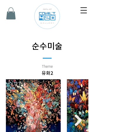
순수미술
Theme
유화2